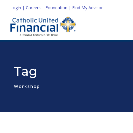
Login
|
Careers
|
Foundation
|
Find My Advisor
Tag
Workshop