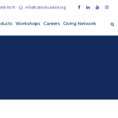
568-6670
info@catholicunited.org
oducts
Workshops
Careers
Giving Network